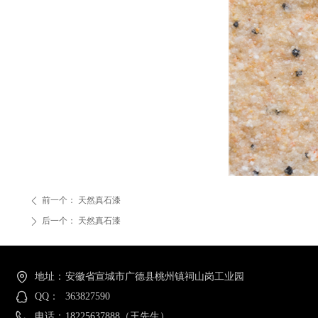
前一个：
天然真石漆
ꄴ
后一个：
天然真石漆
ꄲ
地址：
安徽省宣城市广德县桃州镇祠山岗工业园
QQ：
363827590
电话：
18225637888（王先生）