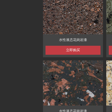
水性液态花岗岩漆
立即购买
水性液态花岗岩漆